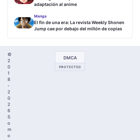
adaptación al anime
Manga
El fin de una era: La revista Weekly Shonen
Jump cae por debajo del millón de copias
©
DMCA
2
0
PROTECTED
1
8
-
2
0
2
6
S
o
m
o