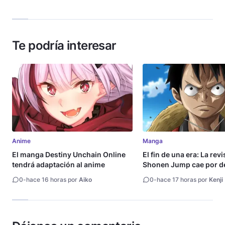
Te podría interesar
Anime
Manga
El manga Destiny Unchain Online
El fin de una era: La rev
tendrá adaptación al anime
Shonen Jump cae por de
millón de copias
0
-
hace 16 horas por
Aiko
0
-
hace 17 horas por
Kenji