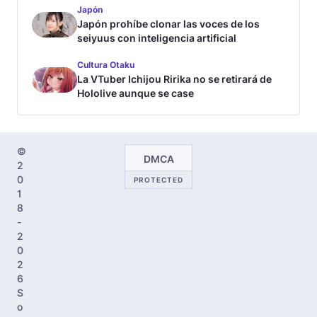
Japón
Japón prohíbe clonar las voces de los
seiyuus con inteligencia artificial
Cultura Otaku
La VTuber Ichijou Ririka no se retirará de
Hololive aunque se case
©
DMCA
2
0
PROTECTED
1
8
-
2
0
2
6
S
o