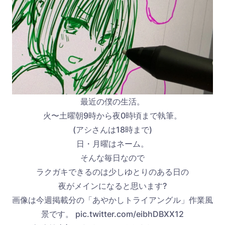
最近の僕の生活。
火〜土曜朝9時から夜0時頃まで執筆。
(アシさんは18時まで)
日・月曜はネーム。
そんな毎日なので
ラクガキできるのは少しゆとりのある日の
夜がメインになると思います?
画像は今週掲載分の「あやかしトライアングル」作業風
景です。 pic.twitter.com/eibhDBXX12