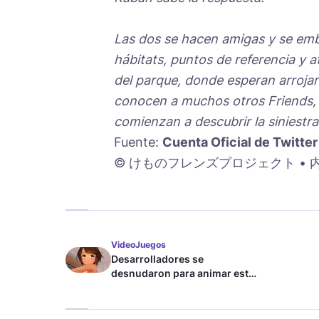
Las dos se hacen amigas y se emb
hábitats, puntos de referencia y 
del parque, donde esperan arrojar
conocen a muchos otros
Friends
,
comienzan a descubrir la siniestra
Fuente:
Cuenta Oficial de Twitter
© けものフレンズプロジェクト • 内藤 
VideoJuegos
Desarrolladores se
desnudaron para animar este
juego de waifus