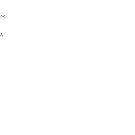
os
o,