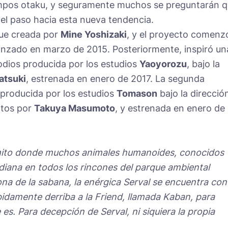
empos otaku, y seguramente muchos se preguntarán 
r el paso hacia esta nueva tendencia.
 fue creada por
Mine Yoshizaki
, y el proyecto comenz
nzado en marzo de 2015. Posteriormente, inspiró un
odios producida por los estudios
Yaoyorozu
, bajo la
atsuki
, estrenada en enero de 2017. La segunda
producida por los estudios
Tomason
bajo la direcció
itos por
Takuya Masumoto
, y estrenada en enero de
ómito donde muchos animales humanoides, conocidos
idiana en todos los rincones del parque ambiental
ona de la sabana, la enérgica Serval se encuentra con
pidamente derriba a la Friend, llamada Kaban, para
 es. Para decepción de Serval, ni siquiera la propia