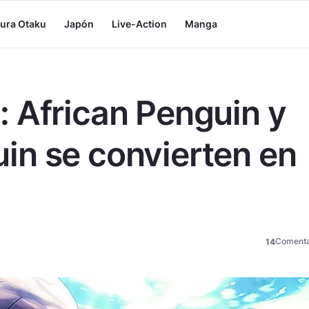
tura Otaku
Japón
Live-Action
Manga
 African Penguin y
in se convierten en
Comenta
14