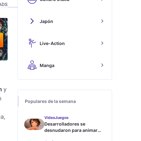
ADS
Japón
Live-Action
Manga
n
y
n
Populares de la semana
a,
VideoJuegos
Desarrolladores se
desnudaron para animar
r
este juego de waifus