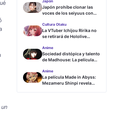
Japón
qué
Japón prohíbe clonar las
voces de los seiyuus con
inteligencia artificial
ó
Cultura Otaku
a
La VTuber Ichijou Ririka no
se retirará de Hololive
aunque se case
Anime
Sociedad distópica y talento
n
de Madhouse: La película
ghost – end of night revela
Anime
tráiler
La película Made in Abyss:
Mezameru Shinpi revela
tráiler y fecha de estreno
 un