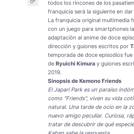
todos los rincones de los pasati
franquicia será la siguiente en da
La franquicia original multimedia
con un juego para smartphones la
adaptación al anime de doce epis
dirección y guiones escritos por
T
temporada de doce episodios fue 
de
Ryuichi Kimura
y guiones escr
2019.
Sinopsis de Kemono Friends
El Japari Park es un paraíso ind
como "Friends", viven su vida cot
natural. Una tarde de ocio en la z
nuevo amigo peculiar. Curiosa, rá
tratar de descubrir de qué especie
Kaban sabe la respuesta.