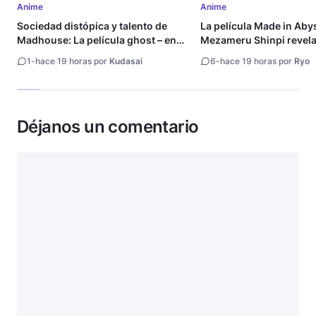
Anime
Anime
Sociedad distópica y talento de
La película Made in Aby
Madhouse: La película ghost – end
Mezameru Shinpi revela 
of night revela tráiler
fecha de estreno
1
-
hace 19 horas por
Kudasai
6
-
hace 19 horas por
Ryo
Déjanos un comentario