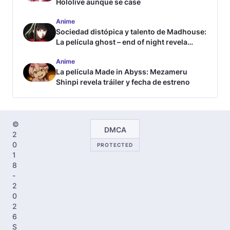
Hololive aunque se case
Anime
Sociedad distópica y talento de Madhouse:
La película ghost – end of night revela
tráiler
Anime
La película Made in Abyss: Mezameru
Shinpi revela tráiler y fecha de estreno
©
DMCA
2
0
PROTECTED
1
8
-
2
0
2
6
S