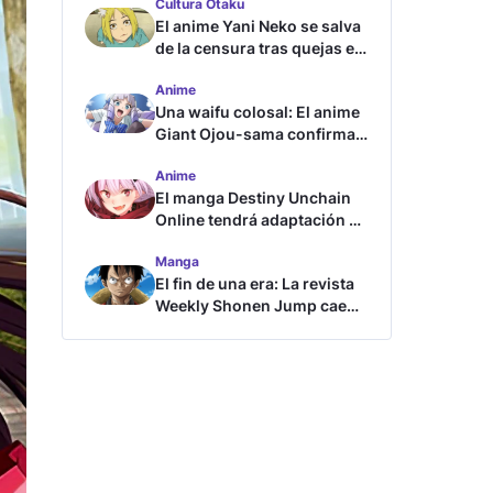
Cultura Otaku
El anime Yani Neko se salva
de la censura tras quejas en
Japón
Anime
Una waifu colosal: El anime
Giant Ojou-sama confirma
su fecha de estreno
Anime
El manga Destiny Unchain
Online tendrá adaptación al
anime
Manga
El fin de una era: La revista
Weekly Shonen Jump cae
por debajo del millón de
copias