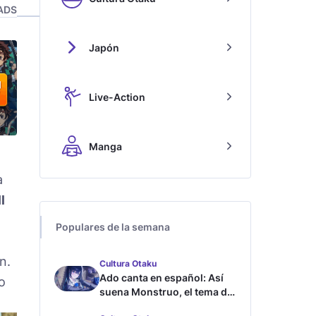
ADS
Japón
Live-Action
Manga
a
l
Populares de la semana
n.
Cultura Otaku
Ado canta en español: Así
o
suena Monstruo, el tema de
Blue Lock