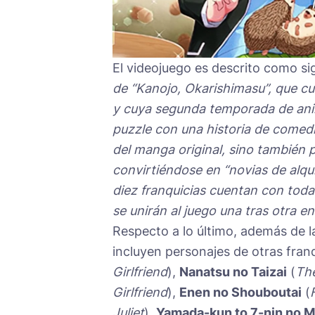
El videojuego es descrito como si
de “Kanojo, Okarishimasu”, que cu
y cuya segunda temporada de anim
puzzle con una historia de comedi
del manga original, sino también
convirtiéndose en “novias de alquil
diez franquicias cuentan con toda
se unirán al juego una tras otra e
Respecto a lo último, además de la
incluyen personajes de otras fra
Girlfriend
),
Nanatsu no Taizai
(
The
Girlfriend
),
Enen no Shouboutai
(
Juliet
),
Yamada-kun to 7-nin no M