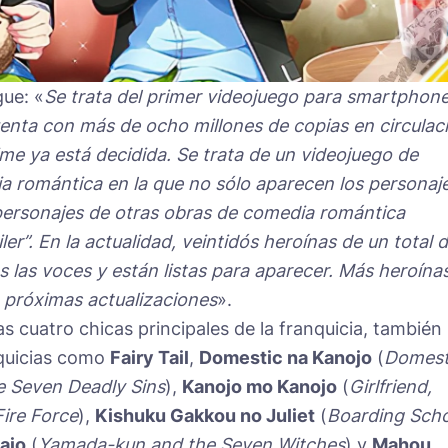
gue: «
Se trata del primer videojuego para smartphon
enta con más de ocho millones de copias en circulac
e ya está decidida. Se trata de un videojuego de
a romántica en la que no sólo aparecen los personaj
 personajes de otras obras de comedia romántica
er”. En la actualidad, veintidós heroínas de un total 
s las voces y están listas para aparecer. Más heroína
n próximas actualizaciones
».
s cuatro chicas principales de la franquicia, también
nquicias como
Fairy Tail
,
Domestic na Kanojo
(
Domest
 Seven Deadly Sins
),
Kanojo mo Kanojo
(
Girlfriend,
Fire Force
),
Kishuku Gakkou no Juliet
(
Boarding Sch
ajo
(
Yamada-kun and the Seven Witches
) y
Mahou