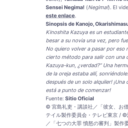
Sensei Negima!
(
Negima!
). El vi
este enlace
.
Sinopsis de Kanojo, Okarishimas
Kinoshita Kazuya es un estudiante
besar a su novia una vez, pero f
No quiero volver a pasar por es
cierto método para salir con una c
Kazuya-kun, ¿verdad?” Una hermosa
de la oreja estaba allí, sonriéndo
después de un solo alquiler! ¡Un
está a punto de comenzar!
Fuente:
Sitio Oficial
© 宮島礼吏・講談社／「彼女、お借
テイル製作委員会・テレビ東京 / 
／「七つの大罪 憤怒の審判」製作委