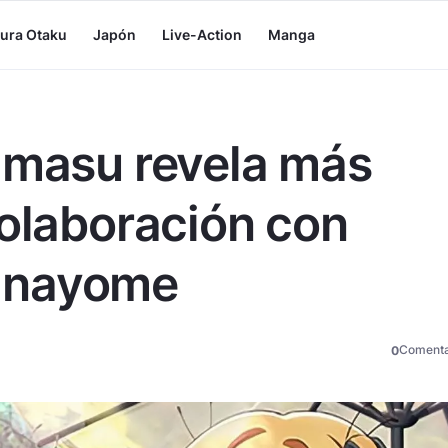
tura Otaku
Japón
Live-Action
Manga
imasu revela más
colaboración con
anayome
Comenta
0