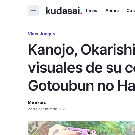
Inicio
Anime
Cul
VideoJuegos
Kanojo, Okarish
visuales de su 
Gotoubun no H
Mirukaru
22 de octubre de 2021