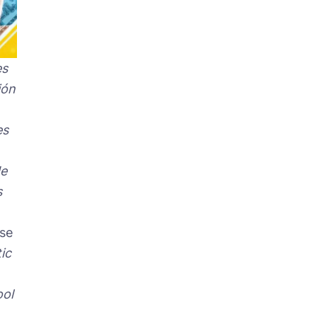
es
ión
es
de
s
 se
ic
ool