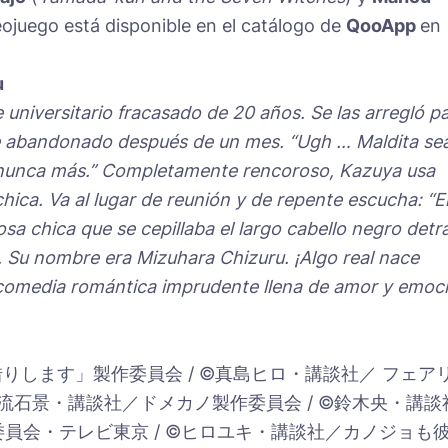
deojuego está disponible en el catálogo de
QooApp
en
u
 universitario fracasado de 20 años. Se las arregló p
ue abandonado después de un mes. “Ugh … Maldita se
o nunca más.” Completamente rencoroso, Kazuya usa
hica. Va al lugar de reunión y de repente escucha: “E
 chica que se cepillaba el largo cabello negro detr
le. Su nombre era Mizuhara Chizuru. ¡Algo real nace
a comedia romántica imprudente llena de amor y emoc
りします」製作委員会 / ©真島ヒロ・講談社／ フェア
©流石景・講談社／ドメカノ製作委員会 / ©鈴木央・講談
員会・テレビ東京 / ©ヒロユキ・講談社／カノジョも