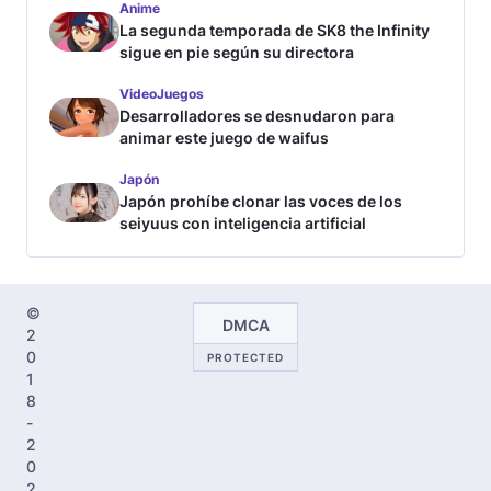
Anime
La segunda temporada de SK8 the Infinity
sigue en pie según su directora
VideoJuegos
Desarrolladores se desnudaron para
animar este juego de waifus
Japón
Japón prohíbe clonar las voces de los
seiyuus con inteligencia artificial
©
DMCA
2
0
PROTECTED
1
8
-
2
0
2