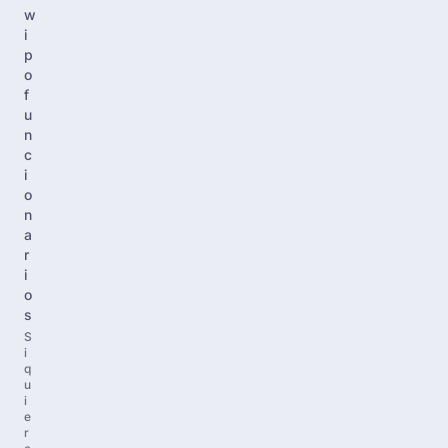
w
i
p
o
f
u
n
c
i
o
n
a
r
i
o
s
S
i
q
u
i
e
r