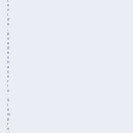
t
e
n
i
d
o
,
p
u
e
d
e
s
h
a
c
e
r
l
o
.
S
i
e
m
p
r
e