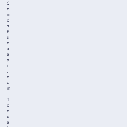
S
o
m
o
s
K
u
d
a
s
a
i
.
c
o
m
-
T
o
d
o
s