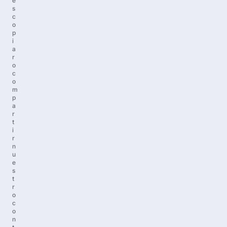
e
s
c
o
p
i
a
r
o
c
o
m
p
a
r
t
i
r
n
u
e
s
t
r
o
c
o
n