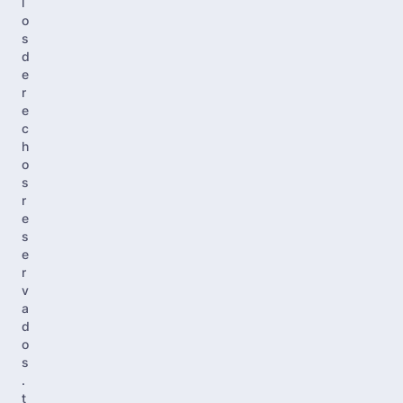
l
o
s
d
e
r
e
c
h
o
s
r
e
s
e
r
v
a
d
o
s
.
t