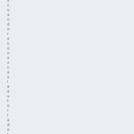
y
c
u
a
n
d
o
r
e
c
o
n
o
z
c
a
s
l
a
a
u
t
o
r
í
a
d
e