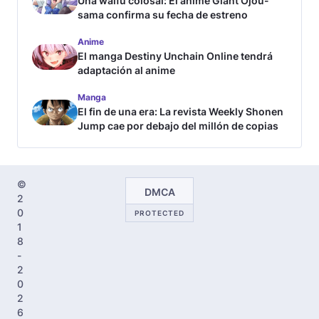
Una waifu colosal: El anime Giant Ojou-
sama confirma su fecha de estreno
Anime
El manga Destiny Unchain Online tendrá
adaptación al anime
Manga
El fin de una era: La revista Weekly Shonen
Jump cae por debajo del millón de copias
©
DMCA
2
0
PROTECTED
1
8
-
2
0
2
6