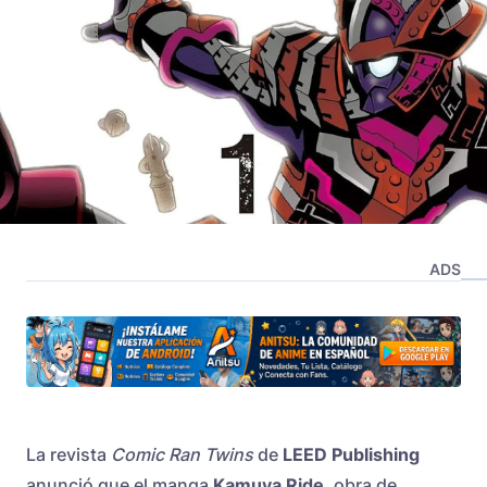
ADS
La revista
Comic Ran Twins
de
LEED Publishing
anunció que el manga
Kamuya Ride
, obra de