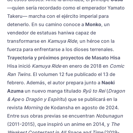
—quien sería recordado como el emperador Yamato
Takeru— marcha con el ejército imperial para
detenerlo. En su camino conoce a
Monko
, un
vendedor de estatuas haniwa capaz de
transformarse en
Kamuya Ride
, un héroe con la
fuerza para enfrentarse a los dioses terrenales.
Trayectoria y próximos proyectos de Masato Hisa
Hisa inició
Kamuya Ride
en enero de 2018 en
Comic
Ran Twins
. El volumen 12 fue publicado el 13 de
febrero. Además, el autor prepara junto a
Naoki
Azuma
un nuevo manga titulado
Ryū to Rei
(
Dragon
& Ape
o
Dragón y Espíritu
) que se publicará en la
revista
Morning
de Kodansha en agosto de 2024.
Entre sus obras previas se encuentran
Nobunagun
(2011-2015), que inspiró un anime en 2014, y
The
Weakest Contestant in All Space and Time
(2019-