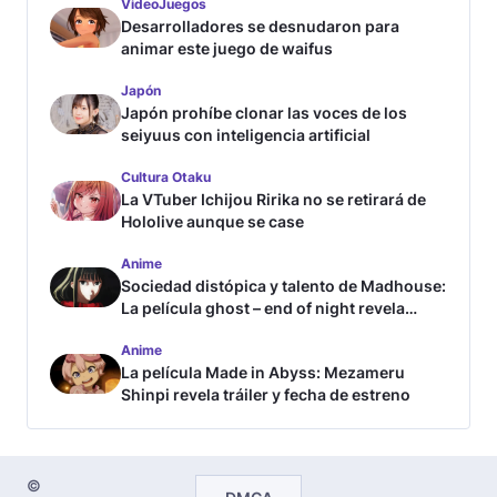
VideoJuegos
Desarrolladores se desnudaron para
animar este juego de waifus
Japón
Japón prohíbe clonar las voces de los
seiyuus con inteligencia artificial
Cultura Otaku
La VTuber Ichijou Ririka no se retirará de
Hololive aunque se case
Anime
Sociedad distópica y talento de Madhouse:
La película ghost – end of night revela
tráiler
Anime
La película Made in Abyss: Mezameru
Shinpi revela tráiler y fecha de estreno
©