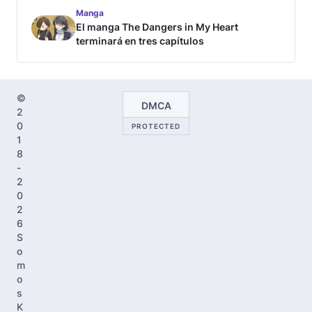
Manga
El manga The Dangers in My Heart
terminará en tres capítulos
©
DMCA
2
0
PROTECTED
1
8
-
2
0
2
6
S
o
m
o
s
K