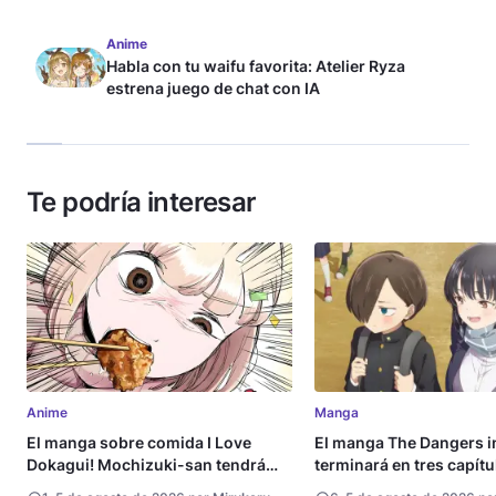
Anime
Habla con tu waifu favorita: Atelier Ryza
estrena juego de chat con IA
Te podría interesar
Anime
Manga
El manga sobre comida I Love
El manga The Dangers i
Dokagui! Mochizuki-san tendrá
terminará en tres capítu
adaptación al anime