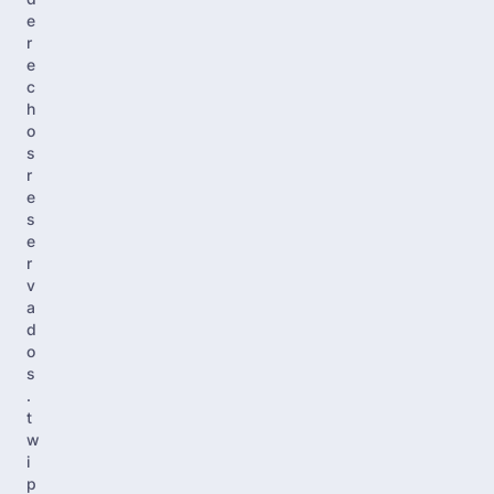
e
r
e
c
h
o
s
r
e
s
e
r
v
a
d
o
s
.
t
w
i
p