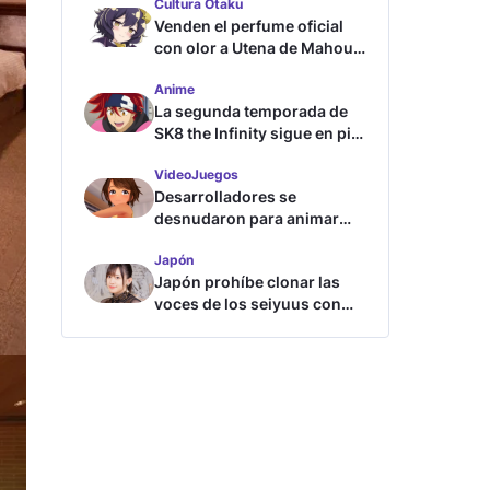
Cultura Otaku
Venden el perfume oficial
con olor a Utena de Mahou
Shoujo ni Akogarete
Anime
La segunda temporada de
SK8 the Infinity sigue en pie
según su directora
VideoJuegos
Desarrolladores se
desnudaron para animar
este juego de waifus
Japón
Japón prohíbe clonar las
voces de los seiyuus con
inteligencia artificial