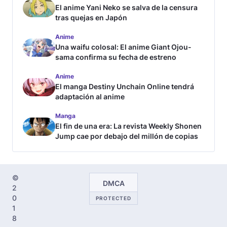
El anime Yani Neko se salva de la censura
tras quejas en Japón
Anime
Una waifu colosal: El anime Giant Ojou-
sama confirma su fecha de estreno
Anime
El manga Destiny Unchain Online tendrá
adaptación al anime
Manga
El fin de una era: La revista Weekly Shonen
Jump cae por debajo del millón de copias
©
DMCA
2
0
PROTECTED
1
8