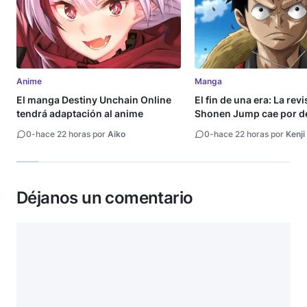
Anime
Manga
El manga Destiny Unchain Online
El fin de una era: La rev
tendrá adaptación al anime
Shonen Jump cae por de
millón de copias
0
-
hace 22 horas por
Aiko
0
-
hace 22 horas por
Kenji
Déjanos un comentario