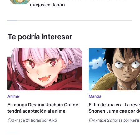
quejas en Japón
Te podría interesar
Anime
Manga
El manga Destiny Unchain Online
El fin de una era: La rev
tendrá adaptación al anime
Shonen Jump cae por de
millón de copias
0
-
hace 21 horas por
Aiko
4
-
hace 22 horas por
Kenji