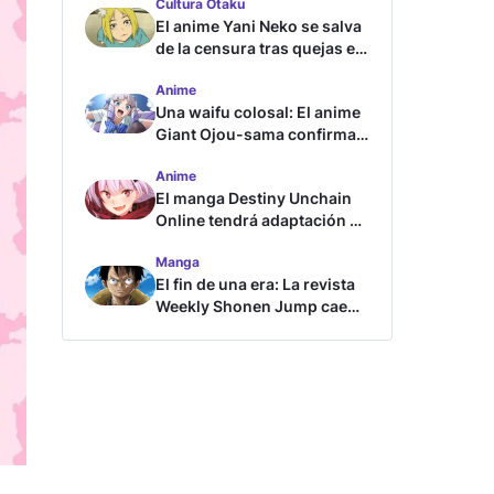
Cultura Otaku
El anime Yani Neko se salva
de la censura tras quejas en
Japón
Anime
Una waifu colosal: El anime
Giant Ojou-sama confirma
su fecha de estreno
Anime
El manga Destiny Unchain
Online tendrá adaptación al
anime
Manga
El fin de una era: La revista
Weekly Shonen Jump cae
por debajo del millón de
copias