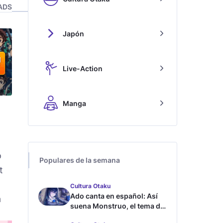
ADS
Japón
Live-Action
Manga
o
Populares de la semana
t
Cultura Otaku
Ado canta en español: Así
a
suena Monstruo, el tema de
Blue Lock