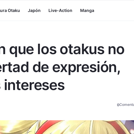
tura Otaku
Japón
Live-Action
Manga
 que los otakus no
ertad de expresión,
 intereses
Comenta
0