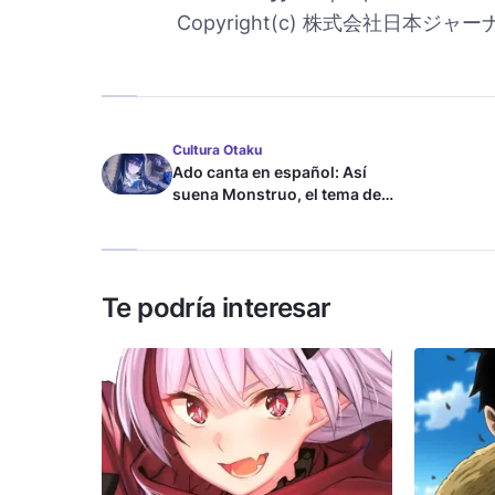
Copyright(c) 株式会社日本ジャーナル出
Cultura Otaku
Ado canta en español: Así
suena Monstruo, el tema de
Blue Lock
Te podría interesar