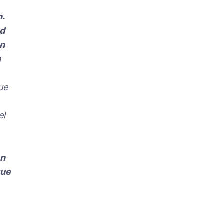
n.
ad
ón
n
ue
el
en
que