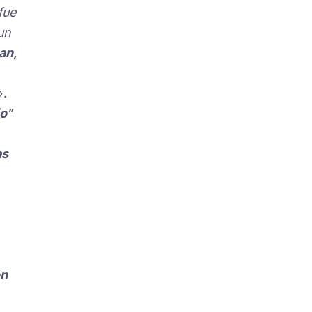
fue
un
an,
».
o"
as
ón