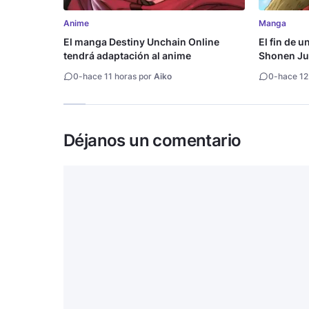
Anime
Manga
El manga Destiny Unchain Online
El fin de u
tendrá adaptación al anime
Shonen Ju
millón de 
0
-
hace 11 horas por
Aiko
0
-
hace 12
Déjanos un comentario