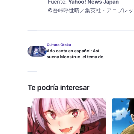
Fuente:
Yahoo! News Japan
©吾峠呼世晴／集英社・アニプレックス
Cultura Otaku
Ado canta en español: Así
suena Monstruo, el tema de
Blue Lock
Te podría interesar