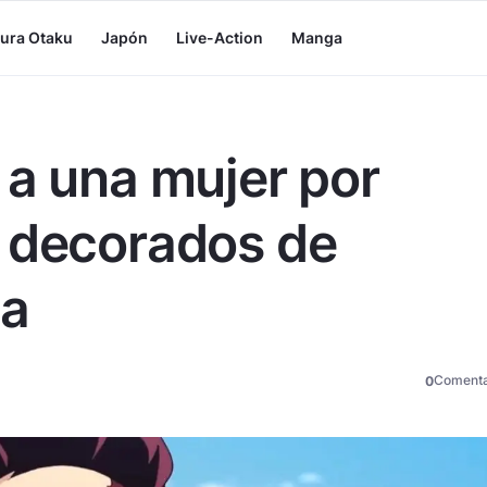
tura Otaku
Japón
Live-Action
Manga
 a una mujer por
s decorados de
ba
Comenta
0