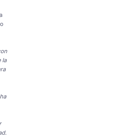
l
a
go
con
 la
ara
 ha
r
ad.