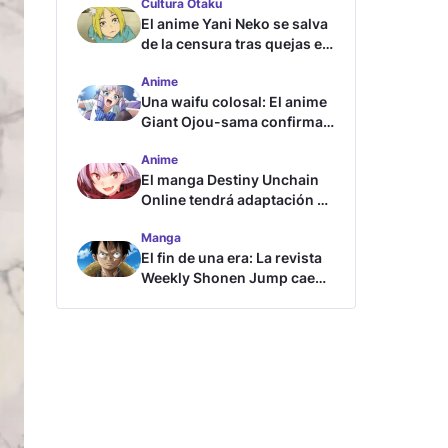
Cultura Otaku
El anime Yani Neko se salva
de la censura tras quejas en
Japón
Anime
Una waifu colosal: El anime
Giant Ojou-sama confirma
su fecha de estreno
Anime
El manga Destiny Unchain
Online tendrá adaptación al
anime
Manga
El fin de una era: La revista
Weekly Shonen Jump cae
por debajo del millón de
copias