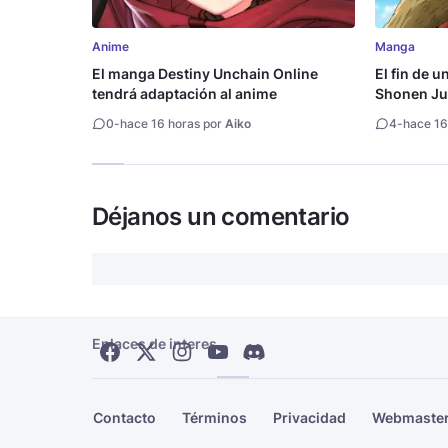
Anime
Manga
El manga Destiny Unchain Online
El fin de u
tendrá adaptación al anime
Shonen Ju
millón de 
0
-
hace 16 horas por
Aiko
4
-
hace 16
Déjanos un comentario
Enlaces de interes
Contacto
Términos
Privacidad
Webmaste