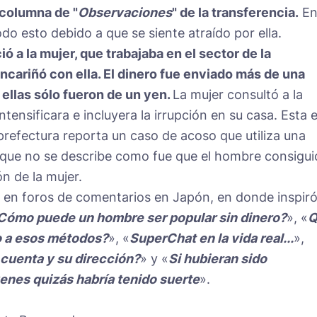
a columna de "
Observaciones
" de la transferencia.
E
do esto debido a que se siente atraído por ella.
ó a la mujer, que trabajaba en el sector de la
ncariñó con ella. El dinero fue enviado más de una
ellas sólo fueron de un yen.
La mujer consultó a la
ntensificara e incluyera la irrupción en su casa. Esta 
a prefectura reporta un caso de acoso que utiliza una
que no se describe como fue que el hombre consigui
ón de la mujer.
a en foros de comentarios en Japón, en donde inspir
Cómo puede un hombre ser popular sin dinero?
», «
Q
o a esos métodos?
», «
SuperChat en la vida real...
»,
cuenta y su dirección?
» y «
Si hubieran sido
enes quizás habría tenido suerte
».