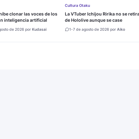
Cultura Otaku
íbe clonar las voces de los
La VTuber Ichijou Ririka no se retir
 inteligencia artificial
de Hololive aunque se case
gosto de 2026 por
Kudasai
1
-
7 de agosto de 2026 por
Aiko