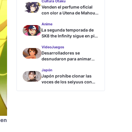
Cultura Otaku
Venden el perfume oficial
con olor a Utena de Mahou
Shoujo ni Akogarete
Anime
La segunda temporada de
SK8 the Infinity sigue en pie
según su directora
VideoJuegos
Desarrolladores se
desnudaron para animar
este juego de waifus
Japón
Japón prohíbe clonar las
voces de los seiyuus con
inteligencia artificial
 en