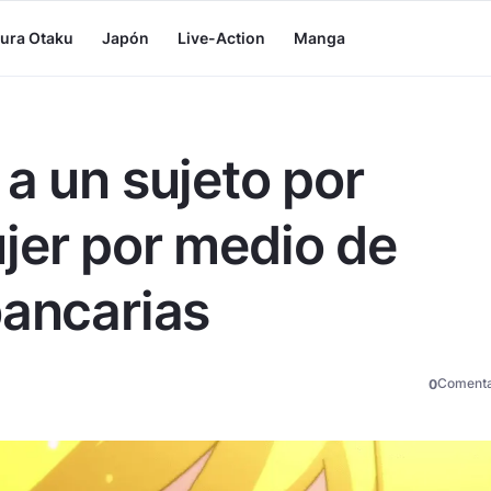
tura Otaku
Japón
Live-Action
Manga
a un sujeto por
jer por medio de
bancarias
Comenta
0