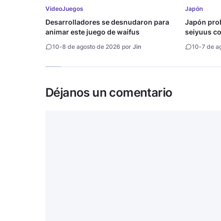
VideoJuegos
Japón
Desarrolladores se desnudaron para
Japón proh
animar este juego de waifus
seiyuus con
10
-
8 de agosto de 2026 por
Jin
10
-
7 de a
Déjanos un comentario