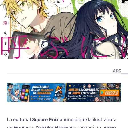
ADS
La editorial
Square Enix
anunció que la ilustradora
de
Horimiya
,
Daisuke Hagiwara
, lanzará un nuevo