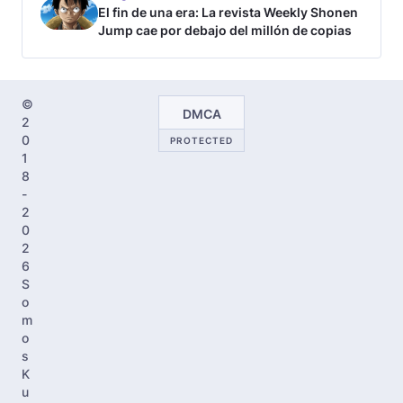
El fin de una era: La revista Weekly Shonen
Jump cae por debajo del millón de copias
©
DMCA
2
0
PROTECTED
1
8
-
2
0
2
6
S
o
m
o
s
K
u