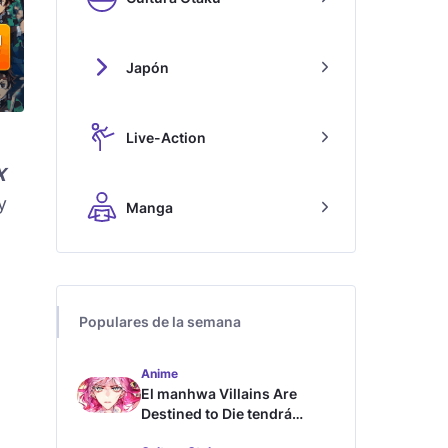
Japón
Live-Action
X
y
Manga
Populares de la semana
Anime
El manhwa Villains Are
Destined to Die tendrá
adaptación al anime