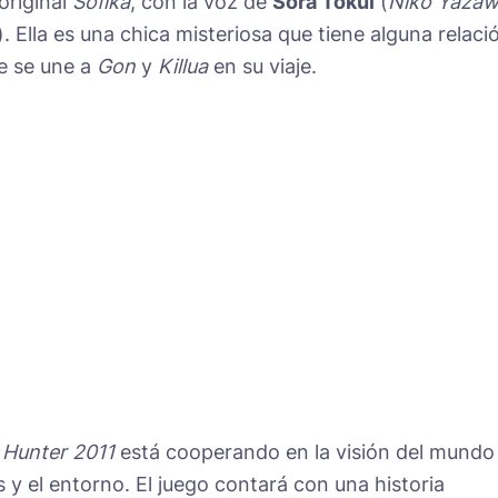
original
Sofika
, con la voz de
Sora Tokui
(
Niko Yaza
). Ella es una chica misteriosa que tiene alguna relaci
e se une a
Gon
y
Killua
en su viaje.
 Hunter 2011
está cooperando en la visión del mundo
s y el entorno. El juego contará con una historia