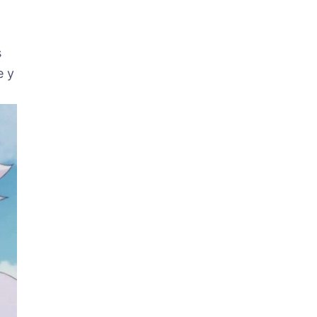
s
e y