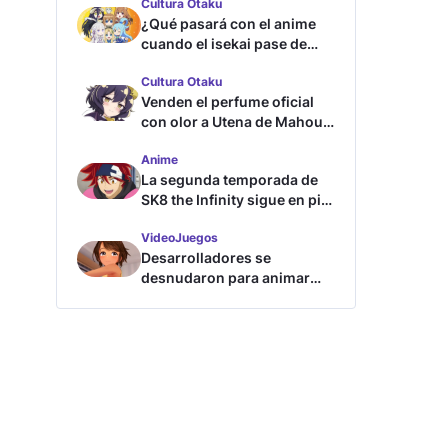
Cultura Otaku
¿Qué pasará con el anime
cuando el isekai pase de
moda?
Cultura Otaku
Venden el perfume oficial
con olor a Utena de Mahou
Shoujo ni Akogarete
Anime
La segunda temporada de
SK8 the Infinity sigue en pie
según su directora
VideoJuegos
Desarrolladores se
desnudaron para animar
este juego de waifus