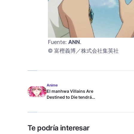
Fuente:
ANN
.
© 富樫義博／株式会社集英社
Anime
El manhwa Villains Are
Destined to Die tendrá
adaptación al anime
Te podría interesar