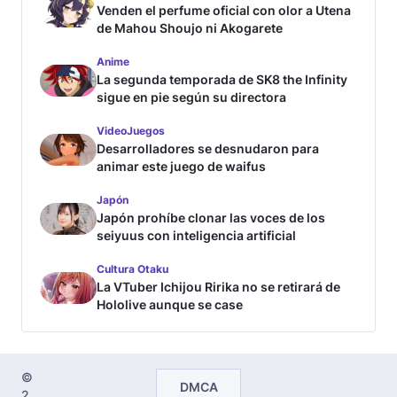
Venden el perfume oficial con olor a Utena
de Mahou Shoujo ni Akogarete
Anime
La segunda temporada de SK8 the Infinity
sigue en pie según su directora
VideoJuegos
Desarrolladores se desnudaron para
animar este juego de waifus
Japón
Japón prohíbe clonar las voces de los
seiyuus con inteligencia artificial
Cultura Otaku
La VTuber Ichijou Ririka no se retirará de
Hololive aunque se case
©
DMCA
2