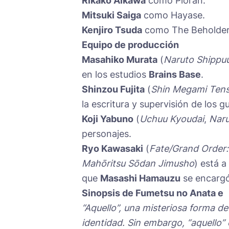
Rikako Aikawa
como Pioran.
Mitsuki Saiga
como Hayase.
Kenjiro Tsuda
como The Beholder
Equipo de producción
Masahiko Murata
(
Naruto Shippu
en los estudios
Brains Base
.
Shinzou Fujita
(
Shin Megami Tense
la escritura y supervisión de los g
Koji Yabuno
(
Uchuu Kyoudai
,
Naru
personajes.
Ryo Kawasaki
(
Fate/Grand Order:
Mahōritsu Sōdan Jimusho
) está 
que
Masashi Hamauzu
se encargó
Sinopsis de Fumetsu no Anata e
“Aquello”, una misteriosa forma de
identidad. Sin embargo, “aquello”