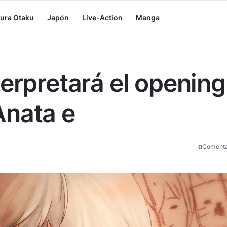
tura Otaku
Japón
Live-Action
Manga
erpretará el opening
Anata e
Comenta
0