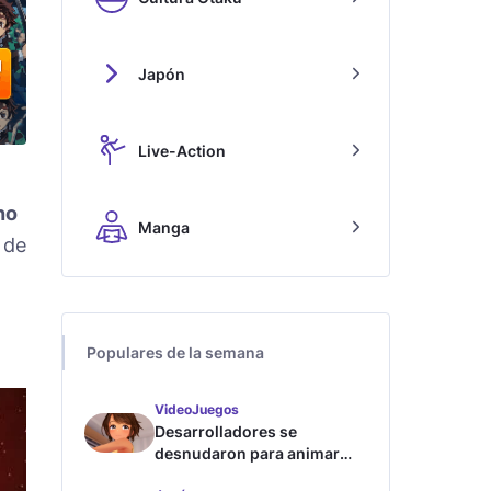
Japón
Live-Action
no
Manga
 de
Populares de la semana
VideoJuegos
Desarrolladores se
desnudaron para animar
este juego de waifus