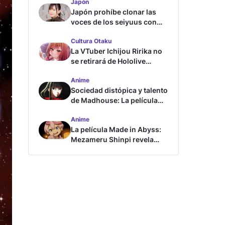
Japón
Japón prohíbe clonar las
voces de los seiyuus con
inteligencia artificial
Cultura Otaku
La VTuber Ichijou Ririka no
se retirará de Hololive
aunque se case
Anime
Sociedad distópica y talento
de Madhouse: La película
ghost – end of night revela
Anime
tráiler
La película Made in Abyss:
Mezameru Shinpi revela
tráiler y fecha de estreno