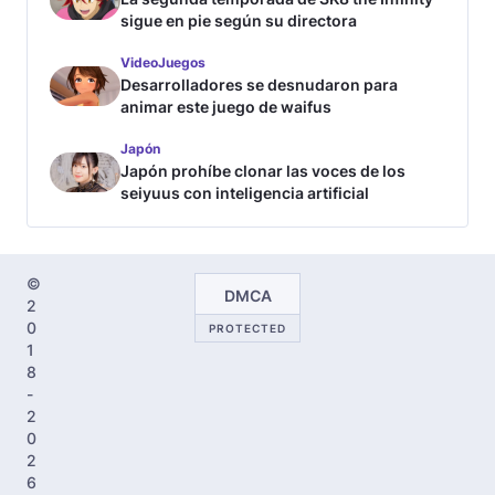
sigue en pie según su directora
VideoJuegos
Desarrolladores se desnudaron para
animar este juego de waifus
Japón
Japón prohíbe clonar las voces de los
seiyuus con inteligencia artificial
©
DMCA
2
0
PROTECTED
1
8
-
2
0
2
6