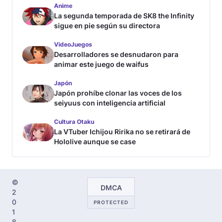
Anime
La segunda temporada de SK8 the Infinity
sigue en pie según su directora
VideoJuegos
Desarrolladores se desnudaron para
animar este juego de waifus
Japón
Japón prohíbe clonar las voces de los
seiyuus con inteligencia artificial
Cultura Otaku
La VTuber Ichijou Ririka no se retirará de
Hololive aunque se case
©
DMCA
2
0
PROTECTED
1
8