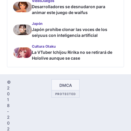
VideoJuegos
Desarrolladores se desnudaron para
animar este juego de waifus
Japón
Japón prohíbe clonar las voces de los
seiyuus con inteligencia artificial
Cultura Otaku
La VTuber Ichijou Ririka no se retirará de
Hololive aunque se case
©
DMCA
2
0
PROTECTED
1
8
-
2
0
2