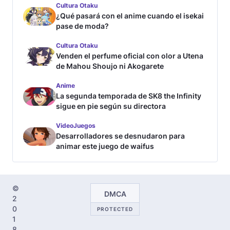
Cultura Otaku
¿Qué pasará con el anime cuando el isekai
pase de moda?
Cultura Otaku
Venden el perfume oficial con olor a Utena
de Mahou Shoujo ni Akogarete
Anime
La segunda temporada de SK8 the Infinity
sigue en pie según su directora
VideoJuegos
Desarrolladores se desnudaron para
animar este juego de waifus
©
DMCA
2
0
PROTECTED
1
8