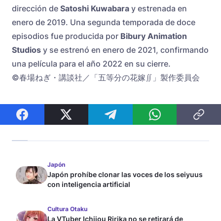
dirección de
Satoshi Kuwabara
y estrenada en
enero de 2019. Una segunda temporada de doce
episodios fue producida por
Bibury Animation
Studios
y se estrenó en enero de 2021, confirmando
una película para el año 2022 en su cierre.
©春場ねぎ・講談社／「五等分の花嫁∬」製作委員会
Japón
Japón prohíbe clonar las voces de los seiyuus
con inteligencia artificial
Cultura Otaku
La VTuber Ichijou Ririka no se retirará de