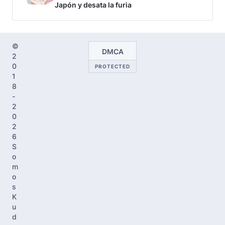
Japón y desata la furia
©
DMCA
2
0
PROTECTED
1
8
-
2
0
2
6
S
o
m
o
s
K
u
d