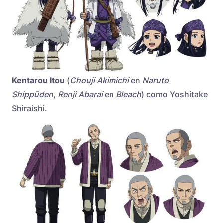
Kentarou Itou
(
Chouji Akimichi
en
Naruto
Shippūden
,
Renji Abarai
en
Bleach
) como Yoshitake
Shiraishi.