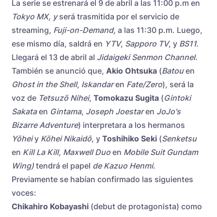
La serie se estrenará el 9 de abril a las 11:00 p.m en
Tokyo MX, y
será trasmitida por el servicio de
streaming,
Fuji-on-Demand,
a las 11:30 p.m. Luego,
ese mismo día, saldrá en
YTV
,
Sapporo TV
, y
BS11.
Llegará el 13 de abril al
Jidaigeki Senmon Channel.
También se anunció que,
Akio Ohtsuka
(
Batou
en
Ghost in the Shell
,
Iskandar
en
Fate/Zero
), será la
voz de
Tetsuzō Nihei
,
Tomokazu Sugita
(
Gintoki
Sakata
en
Gintama
,
Joseph Joestar
en
JoJo's
Bizarre Adventure
) interpretara a los hermanos
Yōhei
y
Kōhei Nikaidō
, y
Toshihiko Seki
(
Senketsu
en
Kill La Kill, Maxwell Duo
en
Mobile Suit Gundam
Wing)
tendrá el papel
de Kazuo Henmi
.
Previamente se habían confirmado las siguientes
voces:
Chikahiro Kobayashi
(debut de protagonista) como