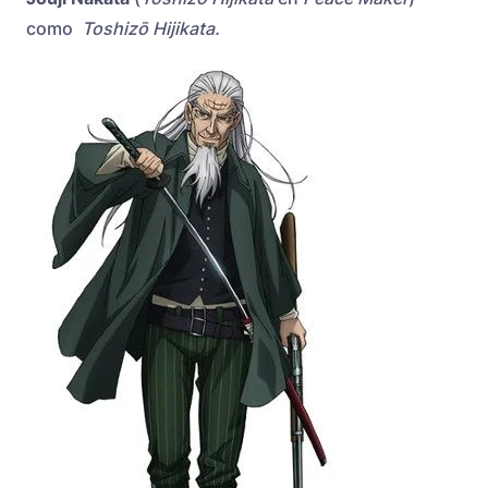
como
Toshizō Hijikata.