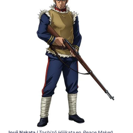
Jouji Nakata
(
Toshizō Hijikata
en
Peace Maker
)