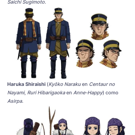
Saichi Sugimoto.
Haruka Shiraishi
(
Kyōko Naraku
en
Centaur no
Nayami
,
Ruri Hibarigaoka
en
Anne-Happy
) como
Asirpa
.