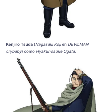
Kenjiro Tsuda
(
Nagasaki Kōji
en
DEVILMAN
crybaby
) como
Hyakunosuke Ogata.