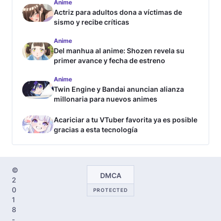
Anime
Actriz para adultos dona a víctimas de
sismo y recibe críticas
Anime
Del manhua al anime: Shozen revela su
primer avance y fecha de estreno
Anime
Twin Engine y Bandai anuncian alianza
millonaria para nuevos animes
Acariciar a tu VTuber favorita ya es posible
gracias a esta tecnología
©
DMCA
2
0
PROTECTED
1
8
-