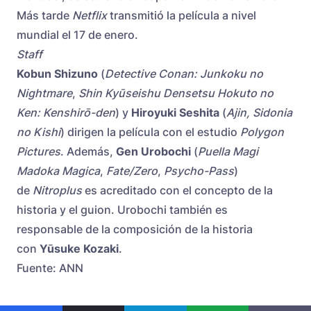
Más tarde
Netflix
transmitió la película a nivel
mundial el 17 de enero.
Staff
Kobun Shizuno
(
Detective Conan: Junkoku no
Nightmare
,
Shin Kyūseishu Densetsu Hokuto no
Ken: Kenshirō-den
) y
Hiroyuki Seshita
(
Ajin, Sidonia
no Kishi
) dirigen la película con el estudio
Polygon
Pictures
. Además,
Gen Urobochi
(
Puella Magi
Madoka Magica
,
Fate/Zero
,
Psycho-Pass
)
de
Nitroplus
es acreditado con el concepto de la
historia y el guion. Urobochi también es
responsable de la composición de la historia
con
Yūsuke Kozaki
.
Fuente: ANN