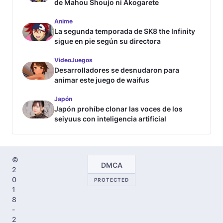
de Mahou Shoujo ni Akogarete
Anime
La segunda temporada de SK8 the Infinity
sigue en pie según su directora
VideoJuegos
Desarrolladores se desnudaron para
animar este juego de waifus
Japón
Japón prohíbe clonar las voces de los
seiyuus con inteligencia artificial
©
DMCA
2
0
PROTECTED
1
8
-
2