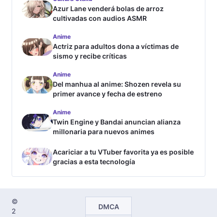
Azur Lane venderá bolas de arroz
cultivadas con audios ASMR
Anime
Actriz para adultos dona a víctimas de
sismo y recibe críticas
Anime
Del manhua al anime: Shozen revela su
primer avance y fecha de estreno
Anime
Twin Engine y Bandai anuncian alianza
millonaria para nuevos animes
Acariciar a tu VTuber favorita ya es posible
gracias a esta tecnología
©
DMCA
2