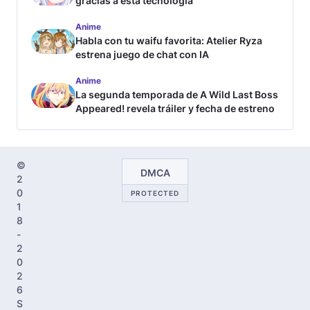
gracias a esta tecnología
Anime
Habla con tu waifu favorita: Atelier Ryza
estrena juego de chat con IA
Anime
La segunda temporada de A Wild Last Boss
Appeared! revela tráiler y fecha de estreno
©
DMCA
2
0
PROTECTED
1
8
-
2
0
2
6
S