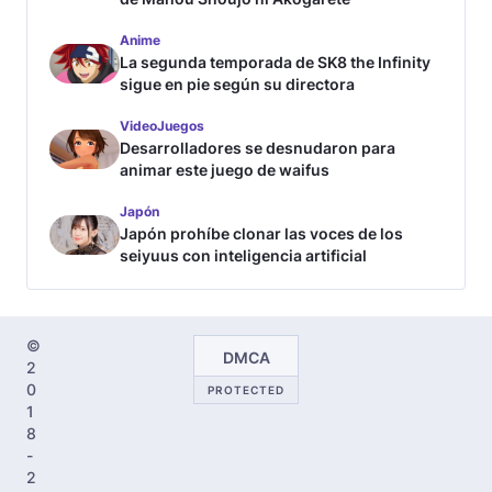
Anime
La segunda temporada de SK8 the Infinity
sigue en pie según su directora
VideoJuegos
Desarrolladores se desnudaron para
animar este juego de waifus
Japón
Japón prohíbe clonar las voces de los
seiyuus con inteligencia artificial
©
DMCA
2
0
PROTECTED
1
8
-
2