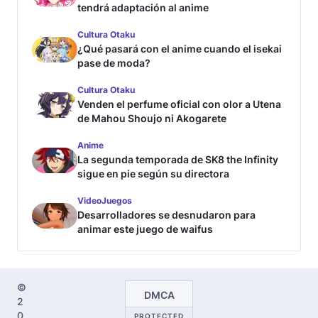
tendrá adaptación al anime
Cultura Otaku
¿Qué pasará con el anime cuando el isekai
pase de moda?
Cultura Otaku
Venden el perfume oficial con olor a Utena
de Mahou Shoujo ni Akogarete
Anime
La segunda temporada de SK8 the Infinity
sigue en pie según su directora
VideoJuegos
Desarrolladores se desnudaron para
animar este juego de waifus
©
DMCA
2
0
PROTECTED