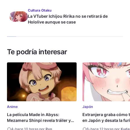
Cultura Otaku
La VTuber Ichijou Ririka no se retirará de
Hololive aunque se case
Te podría interesar
Anime
Japón
La película Made in Abyss:
Extranjera graba cómo 
Mezameru Shinpi revela tráiler y
en Japón y desata la fur
fecha de estreno
4
-
hace 10 horas por
Ryo
6
-
hace 12 horas por
Kuda