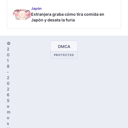
Japón
Extranjera graba cómo tira comida en
Japón y desata la furia
©
DMCA
2
0
PROTECTED
1
8
-
2
0
2
6
S
o
m
o
s