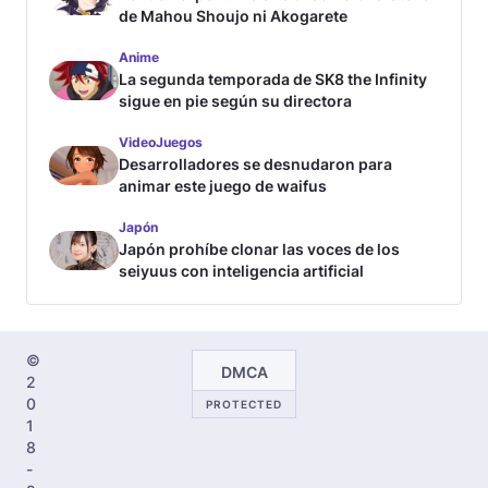
de Mahou Shoujo ni Akogarete
Anime
La segunda temporada de SK8 the Infinity
sigue en pie según su directora
VideoJuegos
Desarrolladores se desnudaron para
animar este juego de waifus
Japón
Japón prohíbe clonar las voces de los
seiyuus con inteligencia artificial
©
DMCA
2
0
PROTECTED
1
8
-