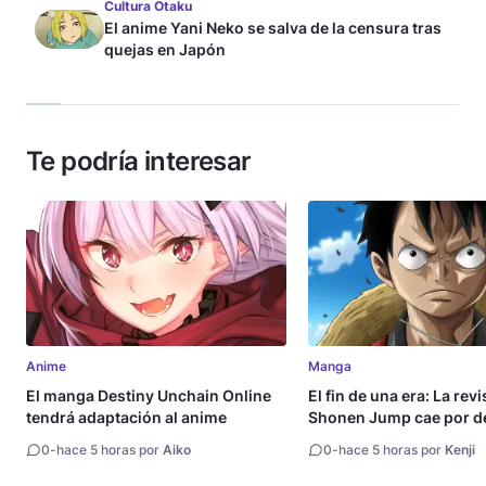
Cultura Otaku
El anime Yani Neko se salva de la censura tras
quejas en Japón
Te podría interesar
Anime
Manga
El manga Destiny Unchain Online
El fin de una era: La rev
tendrá adaptación al anime
Shonen Jump cae por de
millón de copias
0
-
hace 5 horas por
Aiko
0
-
hace 5 horas por
Kenji