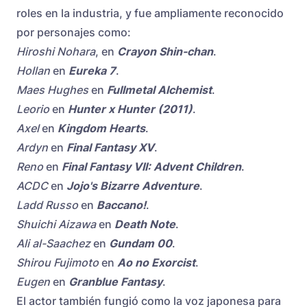
roles en la industria, y fue ampliamente reconocido
por personajes como:
Hiroshi Nohara
, en
Crayon Shin-chan
.
Hollan
en
Eureka 7
.
Maes Hughes
en
Fullmetal Alchemist
.
Leorio
en
Hunter x Hunter (2011)
.
Axel
en
Kingdom Hearts
.
Ardyn
en
Final Fantasy XV
.
Reno
en
Final Fantasy VII: Advent Children
.
ACDC
en
Jojo's Bizarre Adventure
.
Ladd Russo
en
Baccano!
.
Shuichi Aizawa
en
Death Note
.
Ali al-Saachez
en
Gundam 00
.
Shirou Fujimoto
en
Ao no Exorcist
.
Eugen
en
Granblue Fantasy
.
El actor también fungió como la voz japonesa para