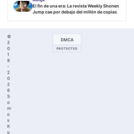
El fin de una era: La revista Weekly Shonen
Jump cae por debajo del millón de copias
©
DMCA
2
0
PROTECTED
1
8
-
2
0
2
6
S
o
m
o
s
K
u