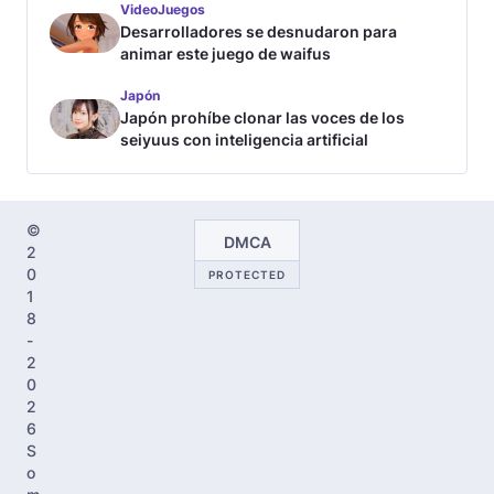
VideoJuegos
Desarrolladores se desnudaron para
animar este juego de waifus
Japón
Japón prohíbe clonar las voces de los
seiyuus con inteligencia artificial
©
DMCA
2
0
PROTECTED
1
8
-
2
0
2
6
S
o