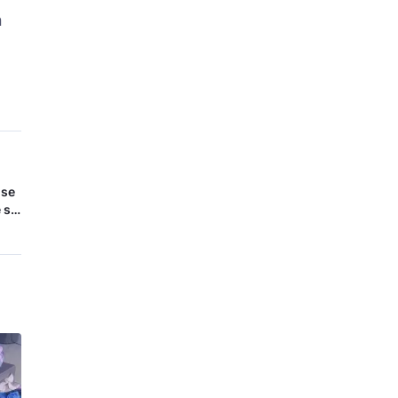
n
 se
 se