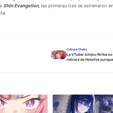
ía
Shin Evangelion
, las primeras tres se estrenaron e
nte.
Cultura Otaku
La VTuber Ichijou Ririka no
retirará de Hololive aunque
case