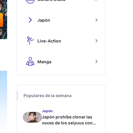
Japón
Live-Action
Manga
Populares de la semana
Japón
Japón prohíbe clonar las
voces de los seiyuus con
inteligencia artificial