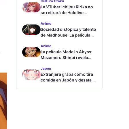
Cultura Otaku
La VTuber Ichijou Ririka no
se retirará de Hololive
aunque se case
Anime
Sociedad distópica y talento
.
de Madhouse: La película
ghost – end of night revela
Anime
tráiler
n
La película Made in Abyss:
Mezameru Shinpi revela
tráiler y fecha de estreno
Japón
Extranjera graba cómo tira
comida en Japón y desata la
furia