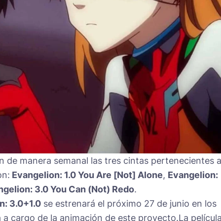
n de manera semanal las tres cintas pertenecientes a
on:
Evangelion: 1.0 You Are [Not] Alone
,
Evangelion:
gelion: 3.0 You Can (Not) Redo
.
n: 3.0+1.0
se estrenará el próximo 27 de junio en los
 a cargo de la animación de este proyecto.La películ