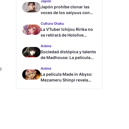
Japón
Japón prohíbe clonar las
voces de los seiyuus con
inteligencia artificial
Cultura Otaku
La VTuber Ichijou Ririka no
se retirará de Hololive
aunque se case
Anime
Sociedad distópica y talento
de Madhouse: La película
ghost – end of night revela
e
Anime
tráiler
La película Made in Abyss:
Mezameru Shinpi revela
tráiler y fecha de estreno