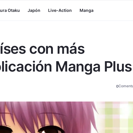
tura Otaku
Japón
Live-Action
Manga
aíses con más
plicación Manga Plus
Comenta
0