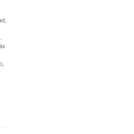
ad,
.
ás
o,