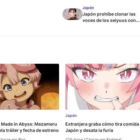
Japón
Japón prohíbe clonar las
voces de los seiyuus con
inteligencia artificial
Japón
a Made in Abyss: Mezameru
Extranjera graba cómo tira comida
la tráiler y fecha de estreno
Japón y desata la furia
 horas por
Ryo
0
-
hace 17 horas por
Kudasai