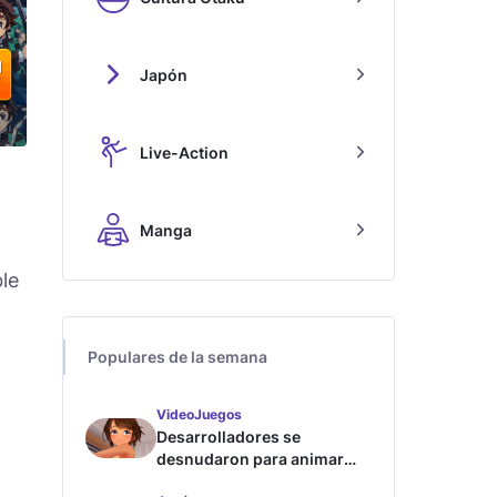
Japón
Live-Action
Manga
ble
Populares de la semana
VideoJuegos
Desarrolladores se
desnudaron para animar
este juego de waifus