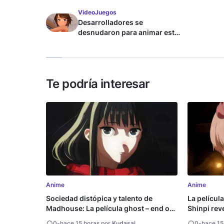
VideoJuegos
Desarrolladores se
desnudaron para animar este
juego de waifus
Te podría interesar
Anime
Anime
Sociedad distópica y talento de
La películ
Madhouse: La película ghost – end of
Shinpi reve
night revela tráiler
0
-
hace 15 horas por
Kudasai
0
-
hace 15