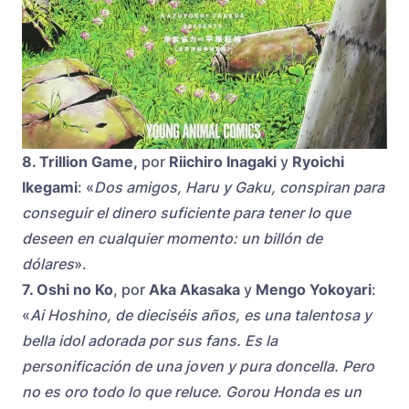
8. Trillion Game,
por
Riichiro Inagaki
y
Ryoichi
Ikegami
: «
Dos amigos, Haru y Gaku, conspiran para
conseguir el dinero suficiente para tener lo que
deseen en cualquier momento: un billón de
dólares
».
7. Oshi no Ko
, por
Aka Akasaka
y
Mengo Yokoyari
:
«
Ai Hoshino, de dieciséis años, es una talentosa y
bella idol adorada por sus fans. Es la
personificación de una joven y pura doncella. Pero
no es oro todo lo que reluce. Gorou Honda es un