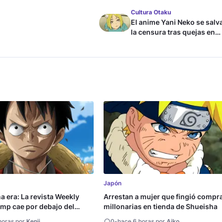
Cultura Otaku
El anime Yani Neko se salv
la censura tras quejas en
Japón
Japón
na era: La revista Weekly
Arrestan a mujer que fingió compr
mp cae por debajo del
millonarias en tienda de Shueisha
copias
horas por
Kenji
0
-
hace 6 horas por
Aiko