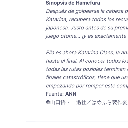
Sinopsis de Hamefura
Después de golpearse la cabeza par
Katarina, recupera todos los recu
japonesa. Justo antes de su prem
juego otome… ¡y es exactamente c
Ella es ahora Katarina Claes, la a
hasta el final. Al conocer todos l
todas las rutas posibles terminan c
finales catastróficos, tiene que u
empezando por romper este compr
Fuente:
ANN
©山口悟・一迅社／はめふら製作委員会 ©