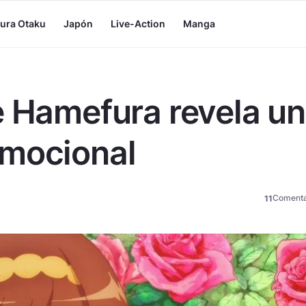
tura Otaku
Japón
Live-Action
Manga
e Hamefura revela un
omocional
Comenta
11