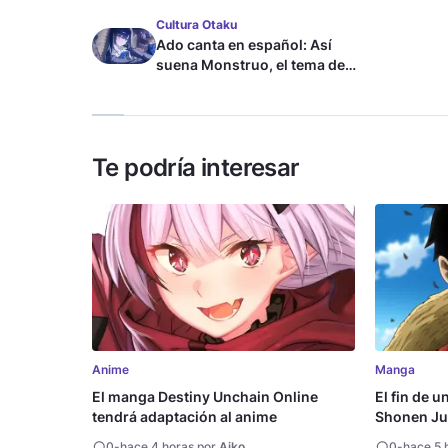
Cultura Otaku
Ado canta en español: Así
suena Monstruo, el tema de
Blue Lock
Te podría interesar
Anime
Manga
El manga Destiny Unchain Online
El fin de u
tendrá adaptación al anime
Shonen Ju
millón de 
0
-
hace 4 horas por
Aiko
0
-
hace 5 