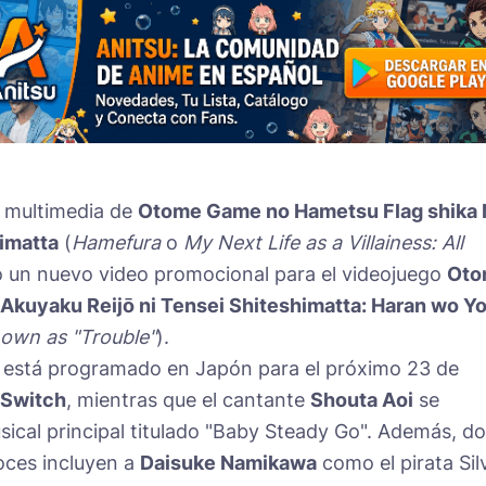
ia multimedia de
Otome Game no Hametsu Flag shika 
imatta
(
Hamefura
o
My Next Life as a Villainess: All
có un nuevo video promocional para el videojuego
Oto
Akuyaku Reijō ni Tensei Shiteshimatta: Haran wo Y
own as "Trouble"
).
to está programado en Japón para el próximo 23 de
 Switch
, mientras que el cantante
Shouta Aoi
se
sical principal titulado "Baby Steady Go". Además, d
oces incluyen a
Daisuke Namikawa
como el pirata Sil