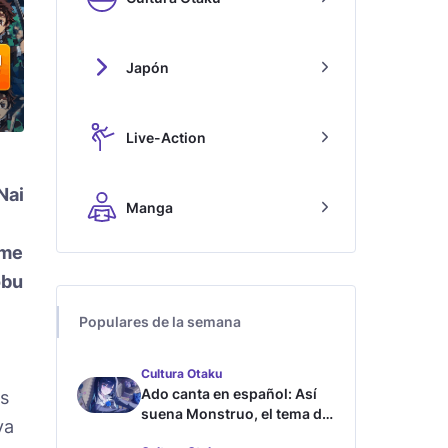
Japón
Live-Action
Nai
Manga
me
obu
Populares de la semana
Cultura Otaku
Ado canta en español: Así
os
suena Monstruo, el tema de
va
Blue Lock