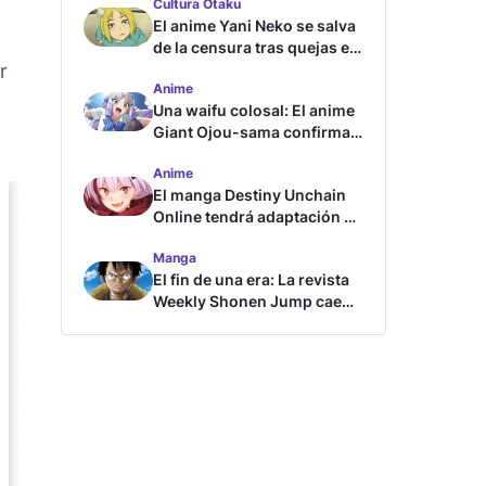
Cultura Otaku
El anime Yani Neko se salva
de la censura tras quejas en
r
Japón
Anime
Una waifu colosal: El anime
Giant Ojou-sama confirma
su fecha de estreno
Anime
El manga Destiny Unchain
Online tendrá adaptación al
anime
Manga
El fin de una era: La revista
Weekly Shonen Jump cae
por debajo del millón de
copias