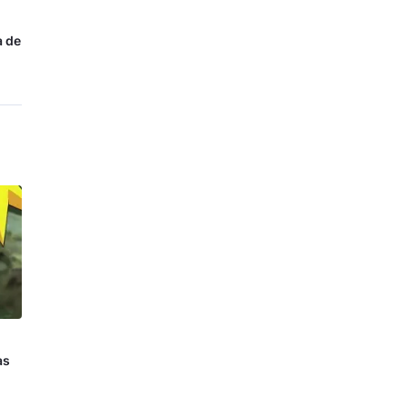
a de
as