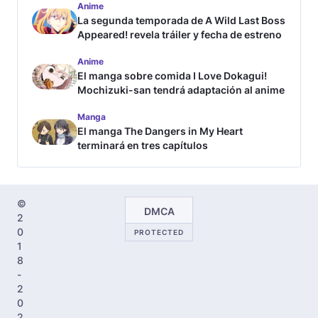
Anime
La segunda temporada de A Wild Last Boss
Appeared! revela tráiler y fecha de estreno
Anime
El manga sobre comida I Love Dokagui!
Mochizuki-san tendrá adaptación al anime
Manga
El manga The Dangers in My Heart
terminará en tres capítulos
©
DMCA
2
0
PROTECTED
1
8
-
2
0
2