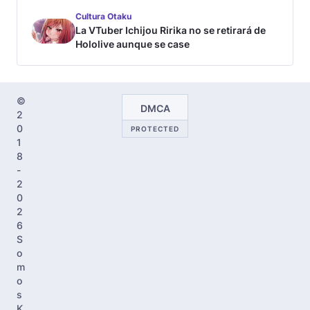
Cultura Otaku
La VTuber Ichijou Ririka no se retirará de
Hololive aunque se case
©
DMCA
2
0
PROTECTED
1
8
-
2
0
2
6
S
o
m
o
s
K