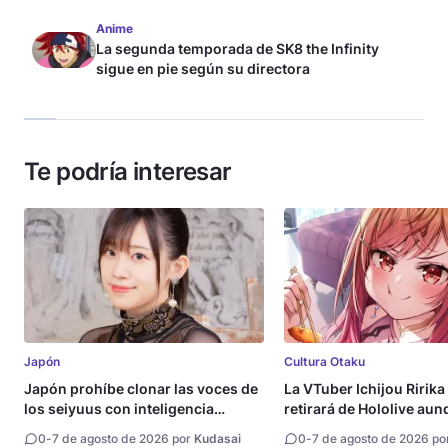
Anime
La segunda temporada de SK8 the Infinity
sigue en pie según su directora
Te podría interesar
Japón
Cultura Otaku
Japón prohíbe clonar las voces de
La VTuber Ichijou Ririka
los seiyuus con inteligencia
retirará de Hololive aun
artificial
0
-
7 de agosto de 2026 por
Kudasai
0
-
7 de agosto de 2026 po