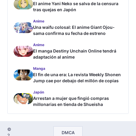
El anime Yani Neko se salva de la censura
tras quejas en Japón
Anime
Una waifu colosal: El anime Giant Ojou-
sama confirma su fecha de estreno
Anime
El manga Destiny Unchain Online tendrá
adaptación al anime
Manga
El fin de una era: La revista Weekly Shonen
Jump cae por debajo del millón de copias
Japón
Arrestan a mujer que fingió compras
millonarias en tienda de Shueisha
©
DMCA
2