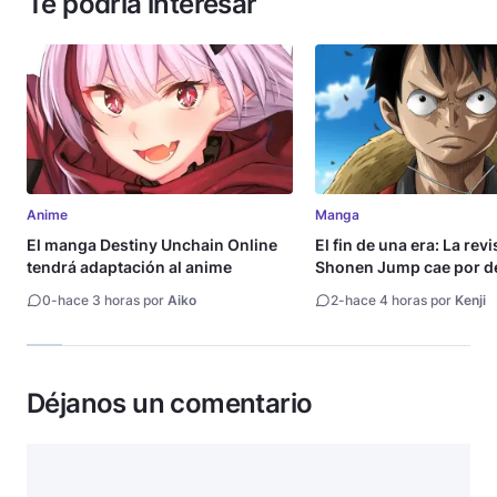
Te podría interesar
Anime
Manga
El manga Destiny Unchain Online
El fin de una era: La rev
tendrá adaptación al anime
Shonen Jump cae por de
millón de copias
0
-
hace 3 horas por
Aiko
2
-
hace 4 horas por
Kenji
Déjanos un comentario