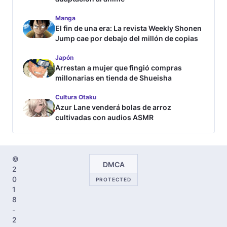
Manga
El fin de una era: La revista Weekly Shonen
Jump cae por debajo del millón de copias
Japón
Arrestan a mujer que fingió compras
millonarias en tienda de Shueisha
Cultura Otaku
Azur Lane venderá bolas de arroz
cultivadas con audios ASMR
©
DMCA
2
0
PROTECTED
1
8
-
2