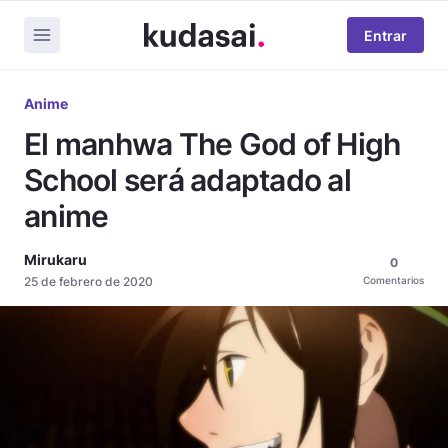
Entrar
Anime
El manhwa The God of High
School será adaptado al
anime
Mirukaru
0
25 de febrero de 2020
Comentarios