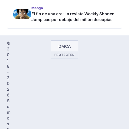
Manga
El fin de una era: La revista Weekly Shonen
Jump cae por debajo del millón de copias
©
DMCA
2
0
PROTECTED
1
8
-
2
0
2
6
S
o
m
o
s