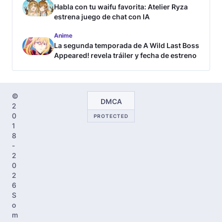
Habla con tu waifu favorita: Atelier Ryza
estrena juego de chat con IA
Anime
La segunda temporada de A Wild Last Boss
Appeared! revela tráiler y fecha de estreno
©
DMCA
2
0
PROTECTED
1
8
-
2
0
2
6
S
o
m