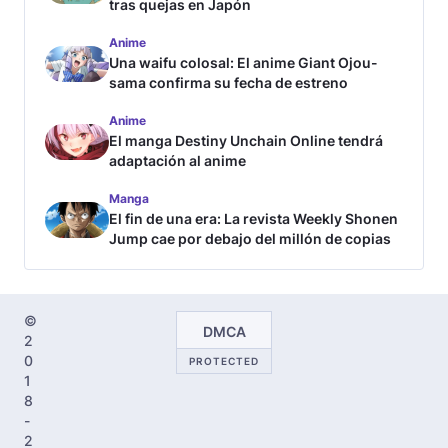
tras quejas en Japón
Anime
Una waifu colosal: El anime Giant Ojou-
sama confirma su fecha de estreno
Anime
El manga Destiny Unchain Online tendrá
adaptación al anime
Manga
El fin de una era: La revista Weekly Shonen
Jump cae por debajo del millón de copias
©
DMCA
2
0
PROTECTED
1
8
-
2