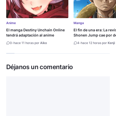
Anime
Manga
El manga Destiny Unchain Online
El fin de una era: La rev
tendrá adaptación al anime
Shonen Jump cae por de
millón de copias
0
-
hace 11 horas por
Aiko
4
-
hace 12 horas por
Kenji
Déjanos un comentario