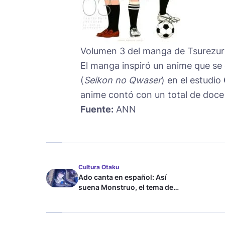
Volumen 3 del manga de Tsurezur
El manga inspiró un anime que se 
(
Seikon no Qwaser
) en el estudio
anime contó con un total de doce
Fuente:
ANN
Cultura Otaku
Ado canta en español: Así
suena Monstruo, el tema de
Blue Lock