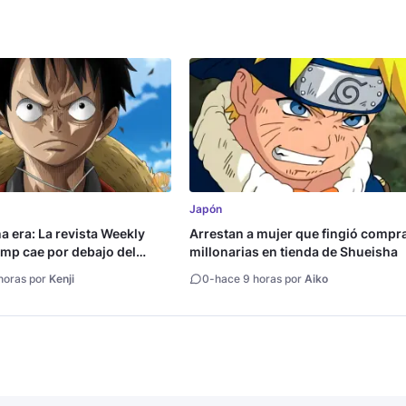
Japón
na era: La revista Weekly
Arrestan a mujer que fingió compr
mp cae por debajo del
millonarias en tienda de Shueisha
copias
horas por
Kenji
0
-
hace 9 horas por
Aiko