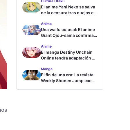
Cultura Otaku
El anime Yani Neko se salva
de la censura tras quejas en
Japón
Anime
Una waifu colosal: El anime
Giant Ojou-sama confirma
su fecha de estreno
Anime
El manga Destiny Unchain
Online tendrá adaptación al
anime
Manga
El fin de una era: La revista
Weekly Shonen Jump cae
por debajo del millón de
copias
ños