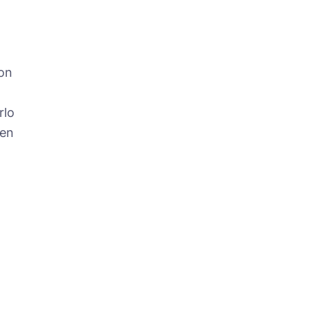
con
rlo
men