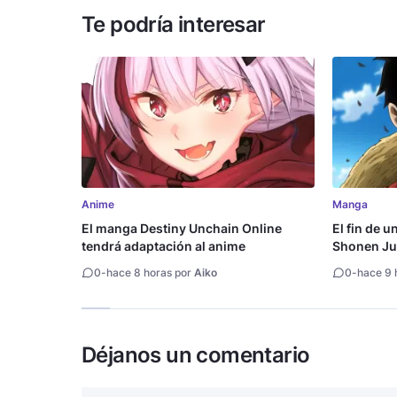
Te podría interesar
Anime
Manga
El manga Destiny Unchain Online
El fin de u
tendrá adaptación al anime
Shonen Ju
millón de 
0
-
hace 8 horas por
Aiko
0
-
hace 9 
Déjanos un comentario