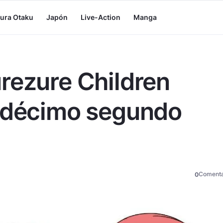
tura Otaku
Japón
Live-Action
Manga
rezure Children
u décimo segundo
Comenta
0