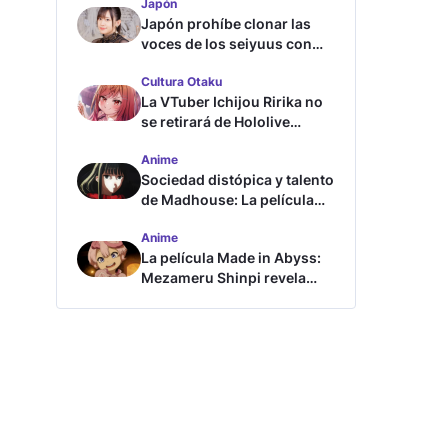
Japón
Japón prohíbe clonar las
voces de los seiyuus con
inteligencia artificial
Cultura Otaku
La VTuber Ichijou Ririka no
se retirará de Hololive
aunque se case
Anime
Sociedad distópica y talento
de Madhouse: La película
ghost – end of night revela
Anime
tráiler
La película Made in Abyss:
Mezameru Shinpi revela
tráiler y fecha de estreno