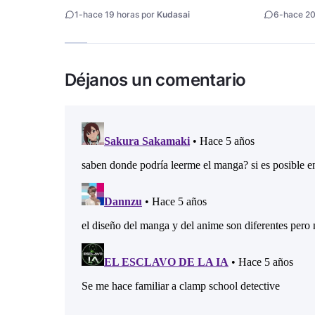
night revela tráiler
1
-
hace 19 horas por
Kudasai
6
-
hace 20
Déjanos un comentario