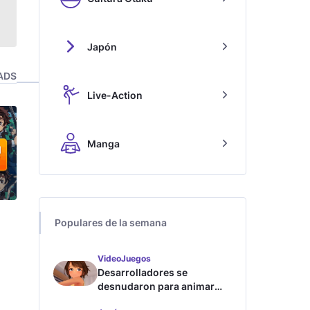
Japón
ADS
Live-Action
Manga
Populares de la semana
VideoJuegos
Desarrolladores se
desnudaron para animar
este juego de waifus