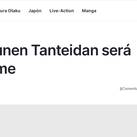
tura Otaku
Japón
Live-Action
Manga
unen Tanteidan será
ime
Comenta
3