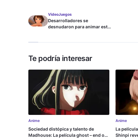
VideoJuegos
Desarrolladores se
desnudaron para animar este
juego de waifus
Te podría interesar
Anime
Anime
Sociedad distópica y talento de
La películ
Madhouse: La película ghost – end of
Shinpi reve