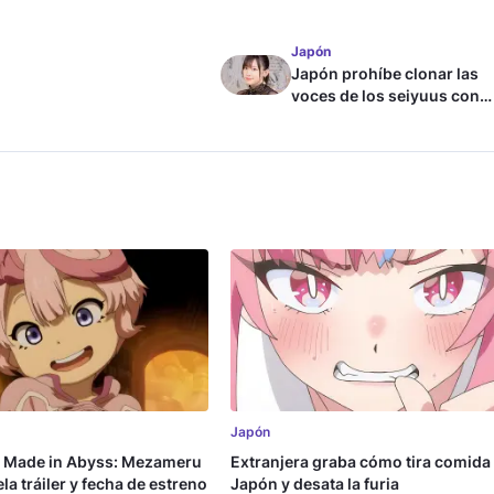
Japón
Japón prohíbe clonar las
voces de los seiyuus con
inteligencia artificial
Japón
a Made in Abyss: Mezameru
Extranjera graba cómo tira comida
la tráiler y fecha de estreno
Japón y desata la furia